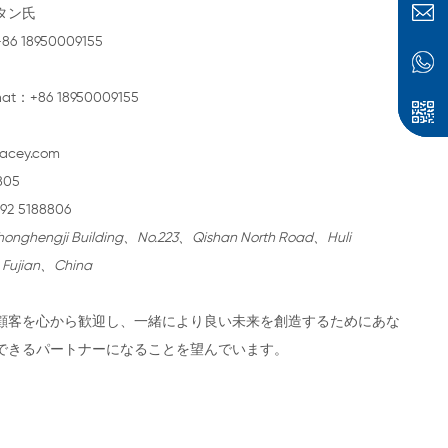
レン・タン氏
さい：+86 18950009155
pp＆Wechat：+86 18950009155
acey.com
805
 5188806
onghengji Building、No.223、Qishan North Road、Huli
、Fujian、China
顧客を心から歓迎し、一緒により良い未来を創造するためにあな
できるパートナーになることを望んでいます。