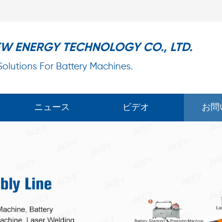
EW ENERGY TECHNOLOGY CO., LTD.
 Solutions For Battery Machines.
ニュース
ビデオ
お問