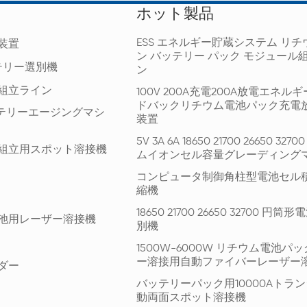
ホット製品
ESS エネルギー貯蔵システム リチ
装置
ン バッテリー パック モジュール
テリー選別機
ン
組立ライン
100V 200A充電200A放電エネル
ドバックリチウム電池パック充電
ッテリーエージングマシ
装置
5V 3A 6A 18650 21700 26650 327
組立用スポット溶接機
ムイオンセル容量グレーディング
コンピュータ制御角柱型電池セル
縮機
18650 21700 26650 32700 円
池用レーザー溶接機
別機
1500W-6000W リチウム電池パ
ー溶接用自動ファイバーレーザー
ダー
バッテリーパック用10000Aトラ
動両面スポット溶接機