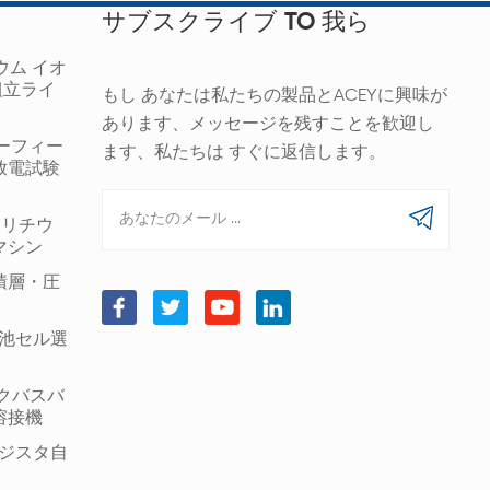
サブスクライブ TO 我ら
ウム イオ
組立ライ
もし あなたは私たちの製品とACEYに興味が
あります、メッセージを残すことを歓迎し
ギーフィー
ます、私たちは すぐに返信します。
放電試験
00 リチウ
マシン
積層・圧
筒形電池セル選
ックバスバ
溶接機
ンジスタ自