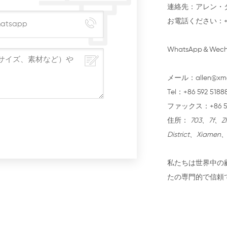
連絡先：ア
お電話くだ
WhatsA
メール：allen@xm
Tel：+86 592 5188
ファックス：+86 592
住所：
703、7f、Zh
District、Xiamen
私たちは世界中の
たの専門的で信頼