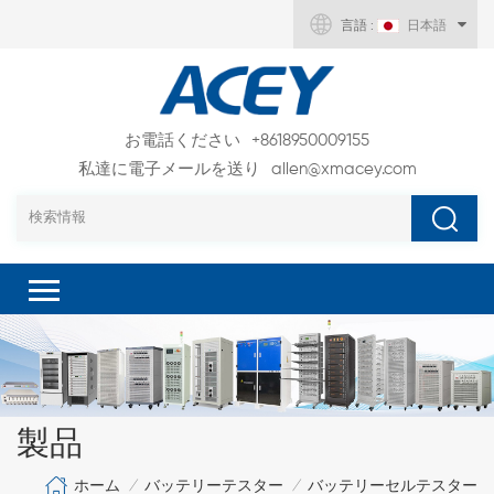
言語 :
日本語
お電話ください
+8618950009155
私達に電子メールを送り
allen@xmacey.com
製品
ホーム
バッテリーテスター
バッテリーセルテスター
/
/