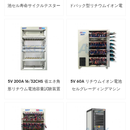
池セル寿命サイクルテスター
ドバック型リチウムイオン電
（エネルギーフィードバック
池サイクル試験機
型）
5V 200A 16/32CHS 省エネ角
5V 60A リチウムイオン電池
形リチウム電池容量試験装置
セルグレーディングマシン
（円筒形/角柱形/パウチ形セ
ル用）