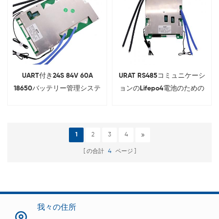
UART付き24S 84V 60A
URAT RS485コミュニケーシ
18650バッテリー管理システ
ョンのLifepo4電池のための
ム
16s 100A 48V BMS
1
2
3
4
の合計
4
ページ
我々の住所