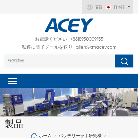
言語 :
日本語
お電話ください
+8618950009155
私達に電子メールを送り
allen@xmacey.com
製品
ホーム
バッテリーラボ研究機
/
/