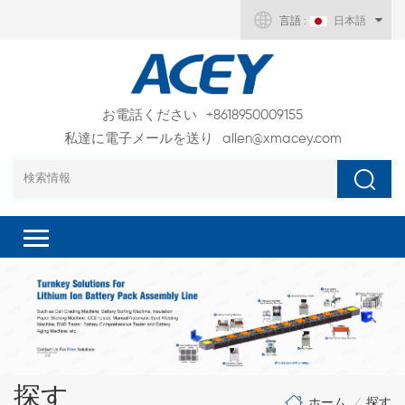
言語 :
日本語
お電話ください
+8618950009155
私達に電子メールを送り
allen@xmacey.com
探す
ホーム
探す
/