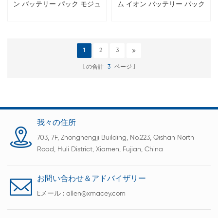
ン バッテリー パック モジュ
ム イオン バッテリー パック
ール組立ライン
モジュール組立ライン
1
2
3
の合計
3
ページ
我々の住所
703, 7F, Zhonghengji Building, No.223, Qishan North
Road, Huli District, Xiamen, Fujian, China
お問い合わせ＆アドバイザリー
Eメール :
allen@xmacey.com