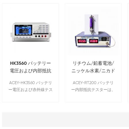
HK3560 バッテリー
リチウム/鉛蓄電池/
電圧および内部抵抗
ニッケル水素/ニカド
IRテスター
電池用バッテリー内
ACEY-HK3560 バッテリ
ACEY-RT200 バッテリ
部抵抗IRテスター
ー電圧および赤外線テス
ー内部抵抗テスターは、
ター 低抵抗電池、大容
テスト対象物に 1kHz の
量リチウム電池パック、
AC 信号を注入し、電圧
生産ラインでの迅速な製
と電流の位相差と振幅を
品分類に適しています。
測定することでインピー
ダンスを計算します。