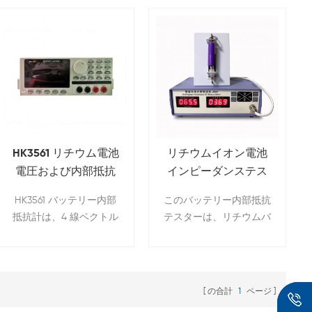
HK3561 リチウム電池
リチウムイオン電池
電圧および内部抵抗
インピーダンステス
テスター
ター 内部抵抗テスタ
HK3561 バッテリー内部
このバッテリー内部抵抗
ー
抵抗計は、4 線ベクトル
テスターは、リチウムバ
試験原理を採用し、被試
ッテリーの電圧と内部抵
験製品の AC 抵抗と DC
抗をテストするために使
電圧を同時に測定できる
用されます。クランプの
高精度、高安定性の AC
種類が豊富で、円筒型電
の合計
1
ページ
微小抵抗計です。
池、パウチ型電池、角型