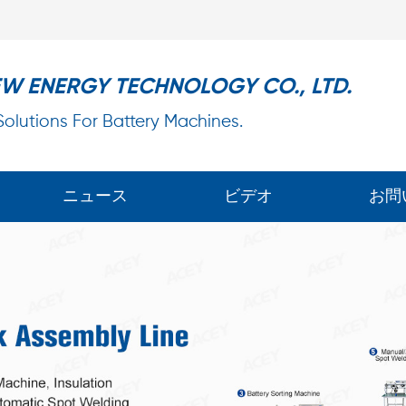
EW ENERGY TECHNOLOGY CO., LTD.
 Solutions For Battery Machines.
ニュース
ビデオ
お問