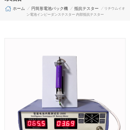
ホーム
円筒形電池パック機
抵抗テスター
/
/
/
リチウムイオ
ン電池インピーダンステスター 内部抵抗テスター