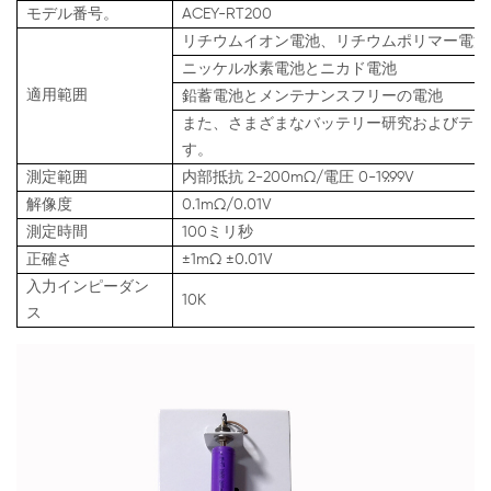
モデル番号。
ACEY-RT200
リチウムイオン電池、リチウムポリマー電池
ニッケル水素電池とニカド電池
適用範囲
鉛蓄電池とメンテナンスフリーの電池
また、さまざまなバッテリー研究およびテス
す。
測定範囲
内部抵抗 2-200mΩ/電圧 0-19.99V
解像度
0.1mΩ/0.01V
測定時間
100ミリ秒
正確さ
±1mΩ ±0.01V
入力インピーダン
10K
ス