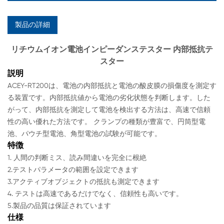
製品の詳細
リチウムイオン電池インピーダンステスター 内部抵抗テ
スター
説明
ACEY-RT200は、電池の内部抵抗と電池の酸皮膜の損傷度を測定す
る装置です。内部抵抗値から電池の劣化状態を判断します。した
がって、内部抵抗を測定して電池を検出する方法は、高速で信頼
性の高い優れた方法です。
クランプの種類が豊富で、円筒型電
池、パウチ型電池、角型電池の試験が可能です。
特徴
1. 人間の判断ミス、読み間違いを完全に根絶
2.テストパラメータの範囲を設定できます
3.アクティブオブジェクトの抵抗も測定できます
4. テストは高速であるだけでなく、信頼性も高いです。
5.製品の品質は保証されています
仕様