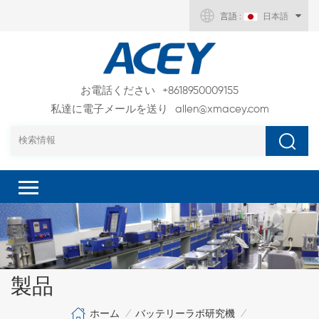
言語 :
日本語
お電話ください
+8618950009155
私達に電子メールを送り
allen@xmacey.com
製品
ホーム
バッテリーラボ研究機
/
/