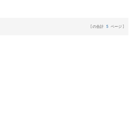
池に使用できるトレイが付いています。マシン全体には 256
チャンネルがあり、256 個のセルを同時にテストできます。
また、エネルギー フィードバックと線形バージョンも選択
可能です。
の合計
5
ページ