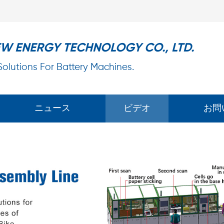
EW ENERGY TECHNOLOGY CO., LTD.
 Solutions For Battery Machines.
ニュース
ビデオ
お問