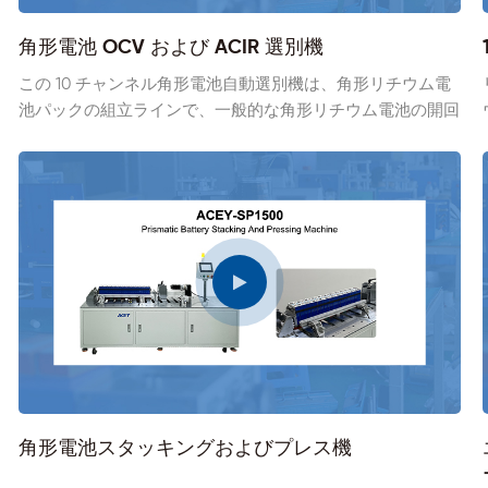
角形電池 OCV および ACIR 選別機
この 10 チャンネル角形電池自動選別機は、角形リチウム電
池パックの組立ラインで、一般的な角形リチウム電池の開回
路電圧と AC 内部抵抗をテストするために使用されます。高
精度テスターはHKブランドとHIOKIブランドがあり、セルご
とのデータを追跡できるバーコードスキャン機能を搭載して
おり、データ管理が容易です。
角形電池スタッキングおよびプレス機