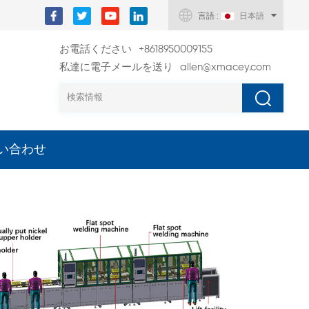
言語 :
日本語
お電話ください
+8618950009155
私達に電子メールを送り
allen@xmacey.com
い合わせ