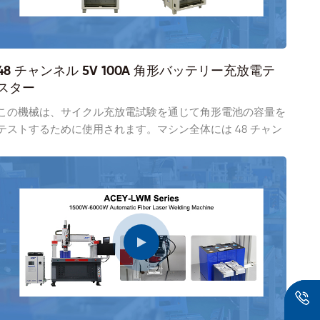
48 チャンネル 5V 100A 角形バッテリー充放電テ
スター
この機械は、サイクル充放電試験を通じて角形電池の容量を
テストするために使用されます。マシン全体には 48 チャン
ネルがあり、48 個のセルを同時にテストできます。 100ア
ンペアの高精度パワーモジュールを使用し、精度は最大0.5°
で、省エネフィードバック機能を備えています。 2 つのセ
ル固定具が利用可能で、異なるサイズのセルのカスタマイズ
をサポートします。