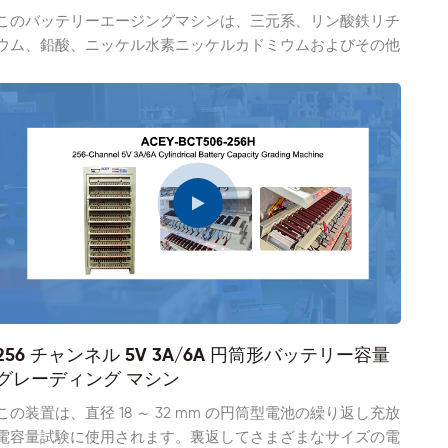
このバッテリーエージングマシンは、三元系、リン酸鉄リチ
ウム、鉛酸、ニッケル水素ニッケルカドミウムおよびその他
のバッテリーパックのエージング試験に使用されます。機器
の出力電圧および出力電流範囲は、20 ボルトから 60 ボル
ト、10 アンペアから 100 アンペアまで調整可能です。掃除
機、電動工具、スクーターなどのバッテリーパックの充放電
テストに適しています。
256 チャンネル 5V 3A/6A 円筒形バッテリー容量
グレーディング マシン
この装置は、直径 18 ～ 32 mm の円筒型電池の繰り返し充放
電容量試験に使用されます。裏返してさまざまなサイズの電