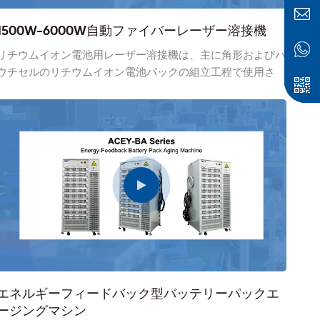
1500W-6000W自動ファイバーレーザー溶接機
リチウムイオン電池用レーザー溶接機は、主に角形およびパ
ウチセルのリチウムイオン電池パックの組立工程で使用さ
れ、バスバーを電池セルに溶接し、直列および並列で電池セ
ルを完全な電池パックに組み立てます。接続。
エネルギーフィードバック型バッテリーパックエ
ージングマシン