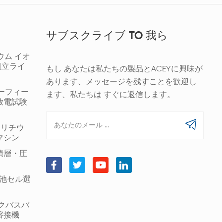
サブスクライブ TO 我ら
ウム イオ
組立ライ
もし あなたは私たちの製品とACEYに興味が
あります、メッセージを残すことを歓迎し
ギーフィー
ます、私たちは すぐに返信します。
放電試験
00 リチウ
マシン
積層・圧
筒形電池セル選
ックバスバ
溶接機