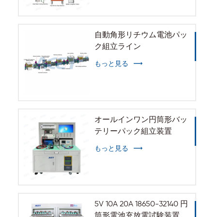
自動角形リチウム電池パッ
ク組立ライン
もっと見る
オールインワン円筒形バッ
テリーパック組立装置
もっと見る
5V 10A 20A 18650-32140 円
筒形電池充放電試験装置