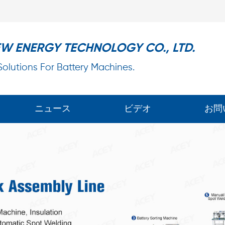
EW ENERGY TECHNOLOGY CO., LTD.
 Solutions For Battery Machines.
ニュース
ビデオ
お問