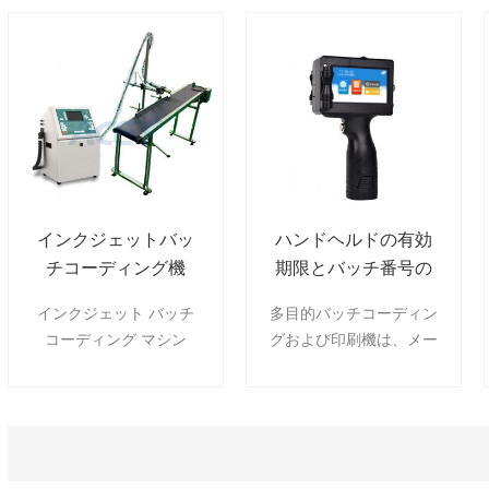
インクジェットバッ
ハンドヘルドの有効
チコーディング機
期限とバッチ番号の
印刷機
インクジェット バッチ
多目的バッチコーディン
コーディング マシン
グおよび印刷機は、メー
は、製造業および包装業
カー、モデルなどのバッ
において、バッチ番号、
テリーの情報をバッテリ
有効期限、製造日、バー
ーの外面にスプレーしま
コード、その他の可変デ
す。製造年月日、電圧、
ータなどの情報を製品ま
容量。エネルギー、生産