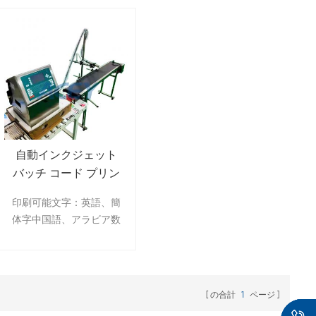
自動インクジェット
バッチ コード プリン
ター日付文字コード
印刷可能文字：英語、簡
印字機
体字中国語、アラビア数
字、連続数字、バーコー
ド、時刻、日付、商標パ
ターン、特殊フォントな
ど
の合計
1
ページ