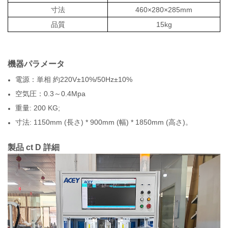
寸法
460×280×285mm
品質
15kg
機器パラメータ
電源：単相 約220V±10%/50Hz±10%
空気圧：0.3～0.4Mpa
重量: 200 KG;
寸法: 1150mm (長さ) * 900mm (幅) * 1850mm (高さ)。
製品
ct D
詳細