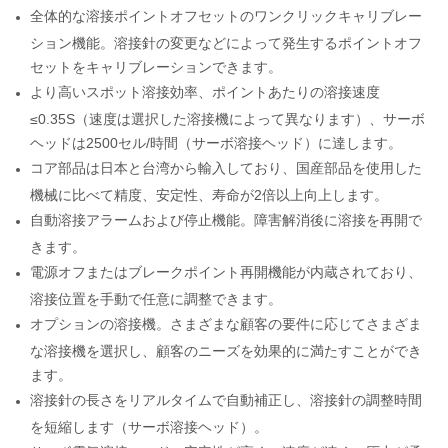
全体的な溶接ポイントオフセットのワンクリックキャリブレー
ション機能。溶接針の変更などによって発生するポイントオフ
セットをキャリブレーションできます。
より高いスポット溶接効率、ポイントあたりの溶接速度
≤0.35S（速度は選択した溶接機によって異なります）、サーボ
ヘッドは2500セル/時間（サーボ溶接ヘッド）に達します。
コア部品は日本と台湾から輸入しており、国産部品を使用した
機械に比べて精度、安定性、寿命が2倍以上向上します。
自動溶接アラームおよび停止機能。障害解消後に溶接を再開で
きます。
電源オフまたはブレークポイント再開機能が内蔵されており、
溶接位置を手動で任意に調整できます。
オプションの溶接機。さまざまな顧客の要件に応じてさまざま
な溶接機を選択し、顧客のニーズを効果的に満たすことができ
ます。
溶接針の長さをリアルタイムで自動補正し、溶接針の調整時間
を短縮します（サーボ溶接ヘッド）。