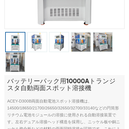
バッテリーパック用10000Aトランジ
スタ自動両面スポット溶接機
ACEY-D300B両面自動電池スポット溶接機は、
14500/18650/21700/26650/32650/32700/33140などの円筒形
リチウム電池モジュールの溶接に使用される自動溶接装置で
す。左右デュアル溶接ヘッド構造を採用し、ニッケル板や銅ニ
ッケル複合板などの材料の両面同時溶接が可能です。これによ