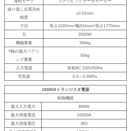
運転モード
ステッピングサーボモーター
繰り返し位置決め
±0.02mm
精度
寸法
長さ1020mm*幅910mm*高さ1770mm
力
2000W
機械重量
350kg
Y軸の最大ベアリ
50kg
ング重量
入力電源
単相AC 220V/50Hz
空気源
0.4～0.6MPa
10000Aトランジスタ電源
制御機能
最大入力電力
800W
最大溶接電流
10000A
最大溶接電圧
36V