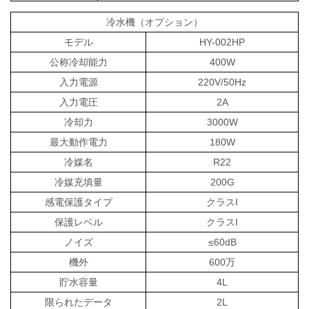
冷水機（オプション）
モデル
HY-002HP
公称冷却能力
400W
入力電源
220V/50Hz
入力電圧
2A
冷却力
3000W
最大動作電力
180W
冷媒名
R22
冷媒充填量
200G
感電保護タイプ
クラスI
保護レベル
クラスI
ノイズ
≤60dB
機外
600万
貯水容量
4L
限られたデータ
2L