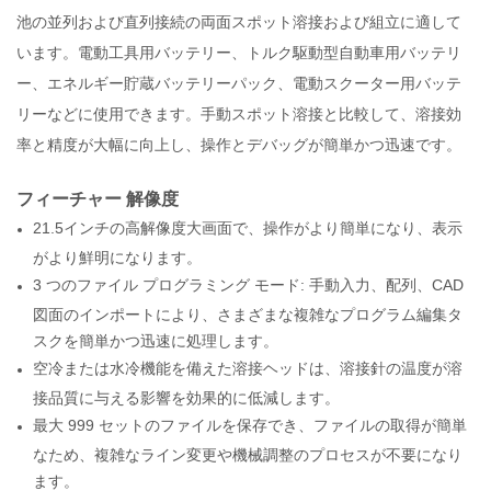
池の並列および直列接続の両面スポット溶接および組立に適して
います。電動工具用バッテリー、トルク駆動型自動車用バッテリ
ー、エネルギー貯蔵バッテリーパック、電動スクーター用バッテ
リーなどに使用できます。手動スポット溶接と比較して、溶接効
率と精度が大幅に向上し、操作とデバッグが簡単かつ迅速です。
フィーチャー
解像度
21.5インチの高解像度大画面で、操作がより簡単になり、表示
がより鮮明になります。
3 つのファイル プログラミング モード: 手動入力、配列、CAD
図面のインポートにより、さまざまな複雑なプログラム編集タ
スクを簡単かつ迅速に処理します。
空冷または水冷機能を備えた溶接ヘッドは、溶接針の温度が溶
接品質に与える影響を効果的に低減します。
最大 999 セットのファイルを保存でき、ファイルの取得が簡単
なため、複雑なライン変更や機械調整のプロセスが不要になり
ます。