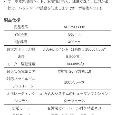
サーボ電気溶接ヘッド、安定性が高く、速度が速く、圧力が柔
軟で、バッテリーの損傷を防止します (サーボ溶接ヘッド)。
製品仕様
商品番号
ACEY-D300B
Y軸移動
500mm
X軸移動
400mm
最大スポット溶接
0.35秒/ポイント（1時間：18650セル約
速度
5,500個）
モーター駆動速度
1000mm/秒
最大負荷電気コア
X方向: 26; Y方向: 18
対応ファイルグル
100グループ
ープストレージ
オペレーティング
組み込みシステムのヒューマンマシンイン
·システム
ターフェース
伝送モード
台湾製ガイドレール付き精密ネジ