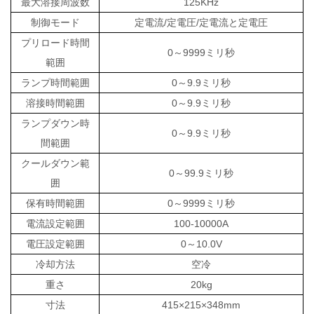
最大溶接周波数
125KHz
制御モード
定電流/定電圧/定電流と定電圧
プリロード時間
0～9999ミリ秒
範囲
ランプ時間範囲
0～9.9ミリ秒
溶接時間範囲
0～9.9ミリ秒
ランプダウン時
0～9.9ミリ秒
間範囲
クールダウン範
0～99.9ミリ秒
囲
保有時間範囲
0～9999ミリ秒
電流設定範囲
100-10000A
電圧設定範囲
0～10.0V
冷却方法
空冷
重さ
20kg
寸法
415×215×348mm