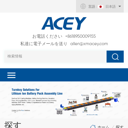
言語 :
日本語
お電話ください
+8618950009155
私達に電子メールを送り
allen@xmacey.com
探す
ホーム
探す
/