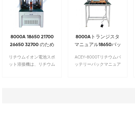
8000A 18650 21700
8000Aトランジスタ
26650 32700 のため
マニュアル18650バッ
のトランジスタ自動
テリーパック用のリ
リチウムイオン電池スポ
ACEY-8000Tリチウムバ
バッテリー スポット
チウムスポット溶接
ット溶接機は、リチウム
ッテリーパックマニュア
溶接機
機
イオン電池パック組立ラ
ルスポット溶接機は、主
インに必要な機器の 1 つ
にバッテリーセル間のシ
で、主に円筒形電池とバ
リーズと並列接続に使用
スバーを複数の並列およ
されるリチウムバッテリ
び複数のストリングの組
ーパックの生産に特別に
み合わせで溶接するため
使用される半自動溶接装
に使用されます。
置です（ニッケルシー
ト、銅、アルミニウムタ
ブ溶接）。