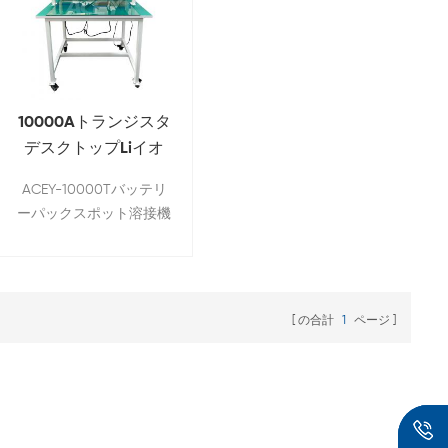
10000Aトランジスタ
デスクトップLiイオ
ンバッテリーパック
ACEY-10000Tバッテリ
端子ニッケルストリ
ーパックスポット溶接機
ップ手動スポット溶
は、円筒形バッテリーパ
接機
ックの溶接専用に設計さ
れたガントリー溶接装置
です。電動自転車、電動
の合計
1
ページ
スクーター、電気自動車
などのバッテリーパック
の製造に広く使用されて
おり、特に小ロット溶接
に適しています。