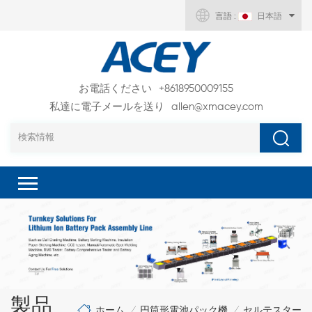
言語 :
日本語
お電話ください
+8618950009155
私達に電子メールを送り
allen@xmacey.com
製品
ホーム
円筒形電池パック機
セルテスター
/
/