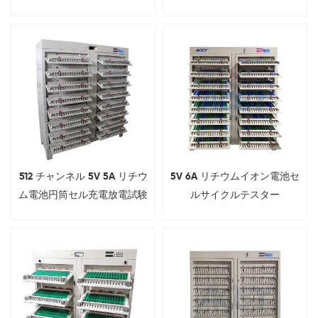
用）
512 チャンネル 5V 5A リチウ
5V 6A リチウムイオン電池セ
ム電池円筒セル充電放電試験
ルサイクルテスター
機
（18650、21700、26650、
32700対応）