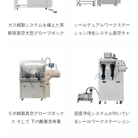
ガス精製システムを備えた実
シールデュアルワークステー
験室真空大型グローブボック
ション浄化システム真空チャ
ス
ンバーグローブドライボック
ス。そして 下の酸素含有量
1ppm
ラボ精製真空グローブボック
湿度浄化システムが付いてい
ス そして 下の酸素含有量
るシールワークステーション
1ppm
実験室真空グローブボックス