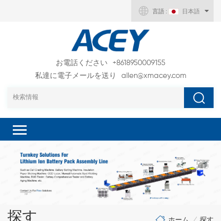
言語 :
日本語
お電話ください
+8618950009155
私達に電子メールを送り
allen@xmacey.com
探す
ホーム
探す
/