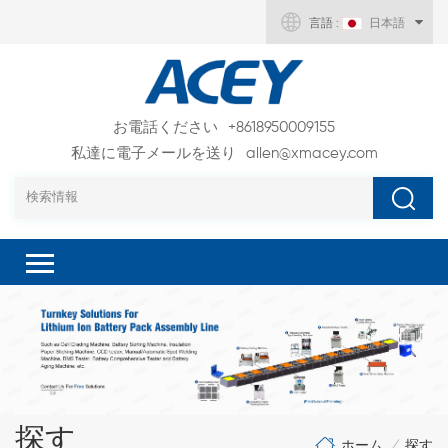
言語 :
日本語
お電話ください
+8618950009155
私達に電子メールを送り
allen@xmacey.com
探す
ホーム
探す
/