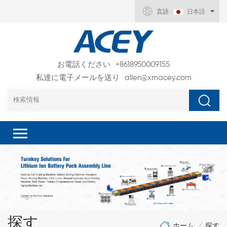
言語 :
日本語
お電話ください
+8618950009155
私達に電子メールを送り
allen@xmacey.com
探す
ホーム
探す
/