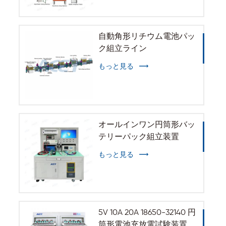
自動角形リチウム電池パッ
ク組立ライン
もっと見る
オールインワン円筒形バッ
テリーパック組立装置
もっと見る
5V 10A 20A 18650-32140 円
筒形電池充放電試験装置