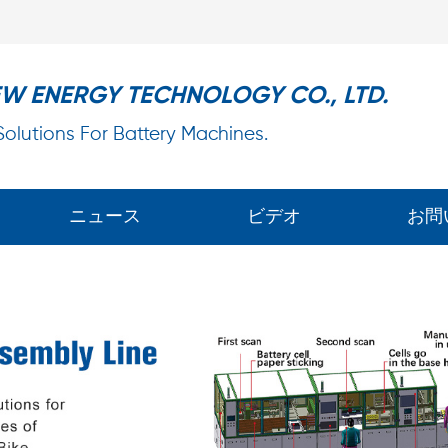
EW ENERGY TECHNOLOGY CO., LTD.
 Solutions For Battery Machines.
ニュース
ビデオ
お問