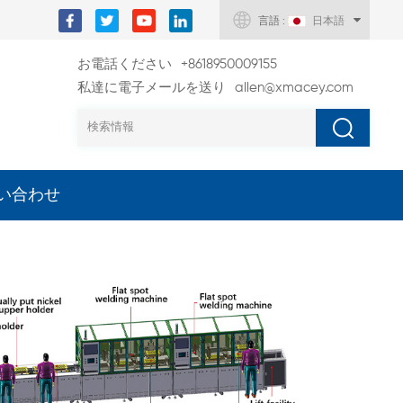
言語 :
日本語
お電話ください
+8618950009155
私達に電子メールを送り
allen@xmacey.com
い合わせ