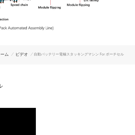
ホーム
ビデオ
/
/
自動バッテリー電極スタッキングマシン For ポーチセル
ル