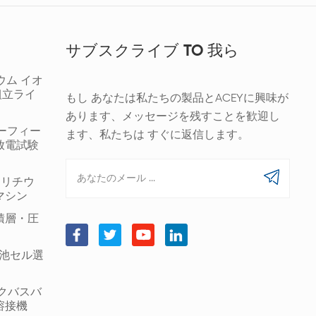
サブスクライブ TO 我ら
ウム イオ
組立ライ
もし あなたは私たちの製品とACEYに興味が
あります、メッセージを残すことを歓迎し
ギーフィー
ます、私たちは すぐに返信します。
放電試験
00 リチウ
マシン
積層・圧
筒形電池セル選
ックバスバ
溶接機