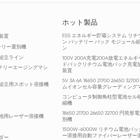
ホット製品
ESS エネルギー貯蔵システム リチ
装置
ン バッテリー パック モジュール
テリー選別機
ン
組立ライン
100V 200A充電200A放電エネル
ドバックリチウム電池パック充電
ッテリーエージングマシ
装置
5V 3A 6A 18650 21700 26650 327
組立用スポット溶接機
ムイオンセル容量グレーディング
コンピュータ制御角柱型電池セル
縮機
18650 21700 26650 32700 円
池用レーザー溶接機
別機
1500W-6000W リチウム電池パ
ー溶接用自動ファイバーレーザー
ダー