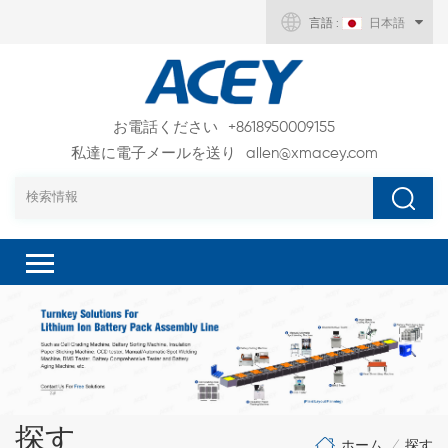
言語 :
日本語
お電話ください
+8618950009155
私達に電子メールを送り
allen@xmacey.com
探す
ホーム
探す
/