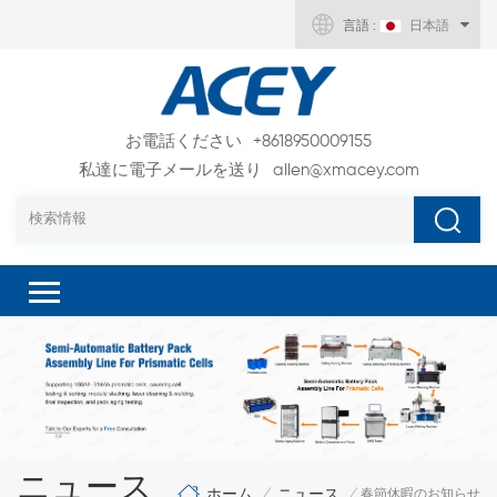
言語 :
日本語
お電話ください
+8618950009155
私達に電子メールを送り
allen@xmacey.com
ニュース
ホーム
ニュース
/
/
春節休暇のお知らせ