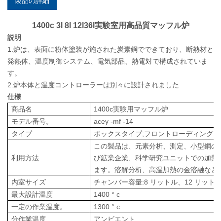
製品の詳細
1400c 3l 8l 12l36l実験室用高品質マッフル炉
説明
1.炉は、表面に粉体塗装が施された炭素鋼でできており、断熱材と
発熱体、温度制御システム、電気部品、熱電対で構成されていま
す。
2.炉本体と温度コントローラーは別々に設計されました
仕様
商品名
1400c実験用マッフル炉
モデル番号。
acey
-mf
-14
タイプ
ボックスタイプ;フロントローディング
この製品は、元素分析、測定、小型鋼の
利用方法
び鉱業企業、科学研究ユニットでの加熱
ます。溶解分析、高温加熱の金溶融など
内室サイズ
チャンバー容量:
8
リットル、12
リットル
最大設計温度
1400 ° c
一定の作業温度。
1300 ° c
分作業温度
アンビエント