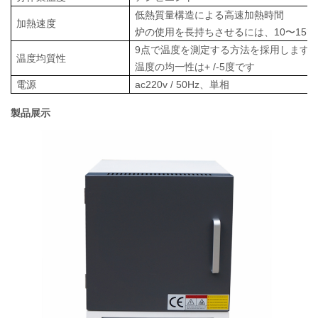
低熱質量構造による高速加熱時間
加熱速度
炉の使用を長持ちさせるには、10〜15°
9点で温度を測定する方法を採用します
温度均質性
温度の均一性は+ /-5度です
電源
ac220v /
50Hz、単相
製品展示