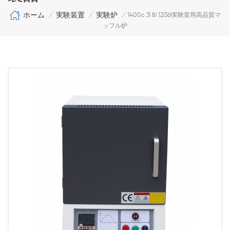
ホーム
実験装置
実験炉
/
/
/
1400c 3l 8l 12l36l実験室用高品質マ
ッフル炉