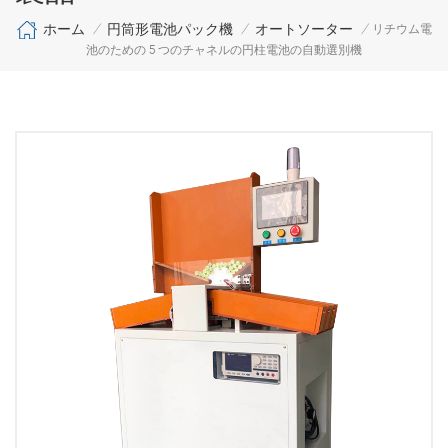
ホーム
円筒形電池パック機
オートソーター
/
/
/
リチウム電
池のための 5 つのチャネルの円柱電池の自動選別機