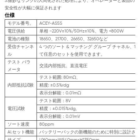
3.微妙なリンクの人間化された処理により、オペレーターと製品の
安全性が大幅に保証されます
仕様
モデル番号。
ACEY-AS5S
電圧供給
単相 ~220V±10%/50Hz±10%、電力 <800W
電池の種類
18650、21700、26650、32650など
受信チャンネ
4 つのソート & マッチング グループ チャネル
ル
て任意のセットを使用できます。
テスト パラ
交流内部抵抗、直流電圧
メータ
テスト範囲: 80mΩ、
内部抵抗試験
精度: ±0.5%rdg
表示分解能：0.01mΩ
テスト範囲：8V
電圧試験
精度：±0.015%rdg,
表示分解能：0.01mV
ソート速度
80ppm
AI.セット機能
バッテリーパックの新機能のために特別に設計され
サイズ
L960mm×W540mm×H1350mm