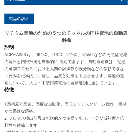
製品の詳細
リチウム電池のための 5 つのチャネルの円柱電池の自動選
別機
説明
ACEY-AS5S は、
18650、21700、26650、32650 などの円筒型電池
の電圧と内部抵抗を自動的に
選別できます。自動選別機は、電池
の選別プロセスにおける人間の誤操作や誤分類などの信頼できな
い要因を根本的に回避し、品質と効率を向上させます。電池の選
別について。大型・中型円筒電池の自動選別に適しています。
特徴
1.高精度と高速、高度な自動化、高 3.タッチスクリーン操作、簡単
かつ迅速な応答。
2. プロセス検出信号は包括的かつ多様であり、十分な成熟度と信
頼性を確保します