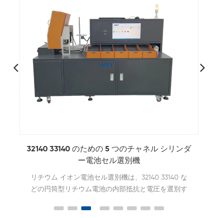
ダ
18650 21700 26650 32700 バッテリー選別機リ
チウム電池 IR 選別機
ACEY-AS5S リチウム電池セル選別機は、開路電圧
と交流内部抵抗に基づいてリチウム電池を測定およ
1
び選別するように設計されています。これらのパラ
メータに従って電池を選別することで、メーカーは