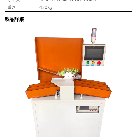
重さ
<150Kg
製品詳細