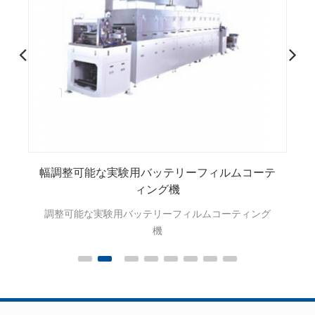
コーテ
油圧式電動ローラープレス機 あり 巻き戻し そし
て 巻き戻しシステム
ィング
ACEY-DG200 油圧ローラー圧力機は、精密なデジタ
ル圧力制御を備えた自動バッテリー電極ローリング
プレスシステムです 。