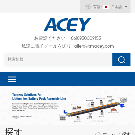
言語 :
日本語
お電話ください
+8618950009155
私達に電子メールを送り
allen@xmacey.com
探す
ホーム
探す
/