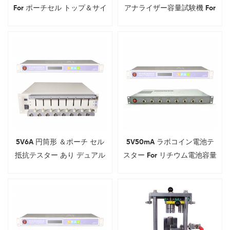
For ポーチセル トップ＆サイ
アナライザー容量試験機 For
ド シーリング
円筒形 ＆ ポーチセル
5V6A 円筒形 ＆ポーチ セル
5V50mA ラボコイン電池テ
抵抗テスター あり デュアル
スター For リチウム電池容量
テスト範囲
テスト