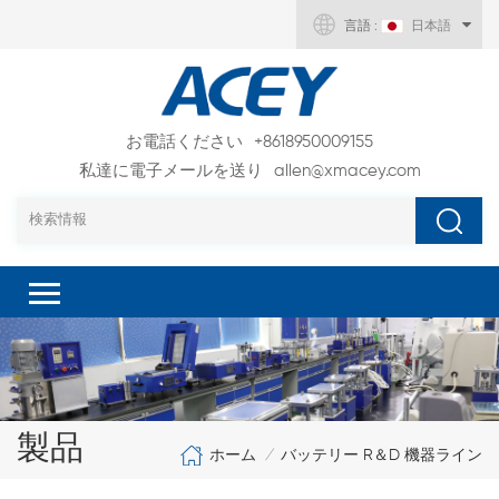
言語 :
日本語
お電話ください
+8618950009155
私達に電子メールを送り
allen@xmacey.com
製品
ホーム
バッテリー R＆D 機器ライン
/