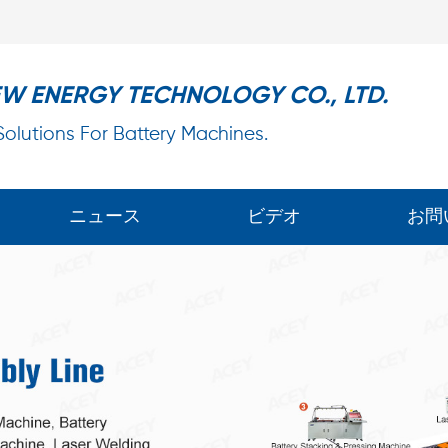
EW ENERGY TECHNOLOGY CO., LTD.
 Solutions For Battery Machines.
ニュース
ビデオ
お問