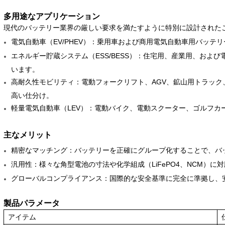
多用途なアプリケーション
現代のバッテリー業界の厳しい要求を満たすように特別に設計された
電気自動車（EV/PHEV）：乗用車および商用電気自動車用バッテ
エネルギー貯蔵システム（ESS/BESS）：住宅用、産業用、およ
います。
高耐久性モビリティ：電動フォークリフト、AGV、鉱山用トラッ
高い仕分け。
軽量電気自動車（LEV）：電動バイク、電動スクーター、ゴルフカ
主なメリット
精密なマッチング：バッテリーを正確にグループ化することで、バ
汎用性：様々な角型電池の寸法や化学組成（LiFePO4、NCM）に
グローバルコンプライアンス：国際的な安全基準に完全に準拠し、
製品パラメータ
アイテム