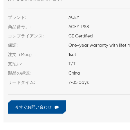
ブランド:
ACEY
商品番号。:
ACEY-PS8
コンプライアンス:
CE Certified
保証:
One-year warranty with lifeti
注文（Moq） :
1set
支払い:
T/T
製品の起源:
China
リードタイム:
7-35 days
今すぐお問い合わせ