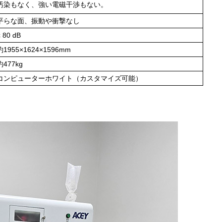
汚染もなく、強い電磁干渉もない。
平らな面、振動や衝撃なし
≤ 80 dB
約1955×1624×1596mm
約477kg
コンピューターホワイト（カスタマイズ可能）