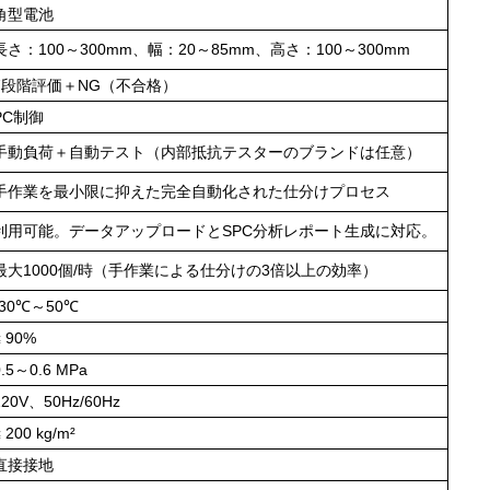
角型電池
長さ：100～300mm、幅：20～85mm、高さ：100～300mm
7段階評価＋NG（不合格）
PC制御
手動負荷＋自動テスト（内部抵抗テスターのブランドは任意）
手作業を最小限に抑えた完全自動化された仕分けプロセス
利用可能。データアップロードとSPC分析レポート生成に対応。
最大1000個/時（手作業による仕分けの3倍以上の効率）
-30℃～50℃
≤ 90%
0.5～0.6 MPa
220V、50Hz/60Hz
≤ 200 kg/m²
直接接地