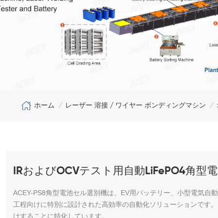
ホーム
レーザー 溶接 / ワイヤー ボンディングマシン
/
/
IRおよびOCVテスト用自動LiFePO4角
ACEY-PS8角型電池セル選別機は、EV用バッテリー、小型電気
工程向けに特別に設計された高効率の自動化ソリューションです。
けすることに特化しています。