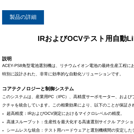
製品の詳細
IRおよびOCVテスト用自動L
説明
ACEY-PS8角型電池選別機は、リチウムイオン電池の最終生産工程に
特別に設計された、非常に効率的な自動化ソリューションです。
コアテクノロジーと制御システム
このシステムは、産業用PC（IPC）、高精度サーボモーター、およ
クチャを統合しています。この相乗効果により、以下のことが保証さ
超高精度：IRおよびOCV測定におけるマイクロレベルの精度。
高速スループット：生産性を最大化する高速選別サイクル
アクショ
シームレスな統合：テスト用ハードウェアと選別機構間の安定した