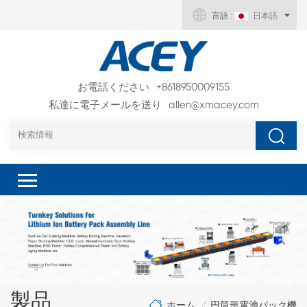
言語 :
日本語
お電話ください
+8618950009155
私達に電子メールを送り
allen@xmacey.com
製品
ホーム
円筒形電池パック機
/