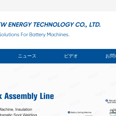
EW ENERGY TECHNOLOGY CO., LTD.
 Solutions For Battery Machines.
ニュース
ビデオ
お問