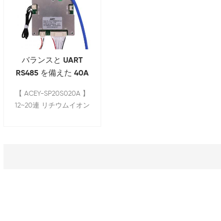
バランスと UART
RS485 を備えた 40A
ワイヤレス 17s NMC
【 ACEY-SP20S020A 】
リチウムイオン スマ
12~20連 リチウムイオン
ート Bms
電池保護ボード コメン
トポートバランスと
UART付き。