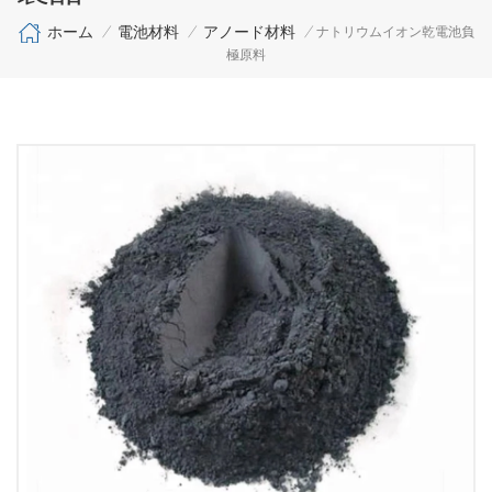
ホーム
電池材料
アノード材料
/
/
/
ナトリウムイオン乾電池負
極原料