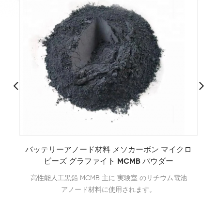
アノード材料 メソカーボン マイクロ
 グラファイト MCMB パウダー
100V 300A 2
黒鉛 MCMB 主に 実験室 のリチウム電池
ックテスト機器バ
アノード材料に使用されます。
100V 300A再
は、主に、リチウム