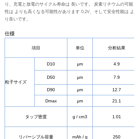
り、充電と放電のサイクル寿命は 長いです。 炭素リチウムの可能
性は よりも高くなる可能性があります 0.2V、そして安全性能は よ
り良いです。
仕様
項目
単位
分析結果
D10
μm
4.9
D50
μm
7.9
粒子サイズ
D90
μm
12.7
Dmax
μm
21.1
タップ密度
g / cm3
1.01
リバーシブル容量
mAh / g
250