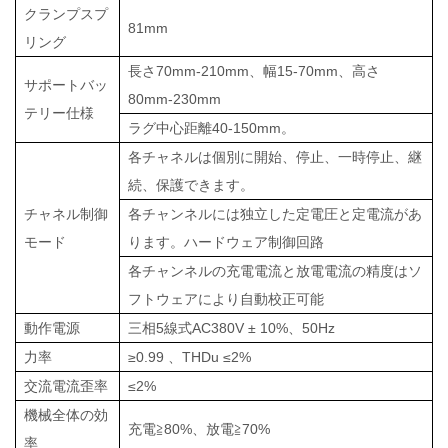
クランプスプ
81mm
リング
長さ70mm-210mm、幅15-70mm、高さ
サポートバッ
80mm-230mm
テリー仕様
ラグ中心距離40-150mm。
各チャネルは個別に開始、停止、一時停止、継
続、保護できます。
チャネル制御
各チャンネルには独立した定電圧と定電流があ
モード
ります。ハードウェア制御回路
各チャンネルの充電電流と放電電流の精度はソ
フトウェアにより自動校正可能
動作電源
三相5線式AC380V
±
10%、50Hz
力率
≥0.99
、
THDu ≤2%
交流電流歪率
≤2%
機械全体の効
充電≧80%、放電≧70%
率