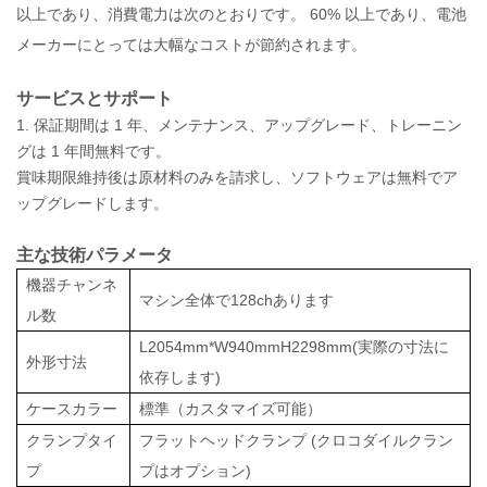
以上であり、消費電力は次のとおりです。 60% 以上であり、電池
メーカーにとっては大幅な
コストが節約されます。
サービスとサポート
1. 保証期間は 1 年、メンテナンス、アップグレード、トレーニン
グは 1 年間無料です。
賞味期限維持後は原材料のみを請求し、ソフトウェアは無料でア
ップグレードします。
主な技術パラメータ
機器チャンネ
マシン全体で128chあります
ル
数
L2054mm*W940mmH2298mm(実際の寸法に
外形寸法
依存します)
ケースカラー
標準（カスタマイズ可能）
クランプタイ
フラットヘッドクランプ (クロコダイルクラン
プ
プはオプション)