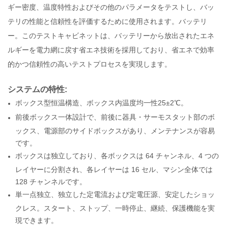
ギー密度、温度特性およびその他のパラメータをテストし、バッ
テリの性能と信頼性を評価するために使用されます。バッテリ
ー。このテストキャビネットは、バッテリーから放出されたエネ
ルギーを電力網に戻す省エネ技術を採用しており、省エネで効率
的かつ信頼性の高いテストプロセスを実現します。
システムの特性:
ボックス型恒温構造、ボックス内温度均一性25±2℃。
前後ボックス一体設計で、前後に器具・サーモスタット部のボ
ックス、電源部のサイドボックスがあり、メンテナンスが容易
です。
ボックスは独立しており、各ボックスは 64 チャンネル、4 つの
レイヤーに分割され、各レイヤーは 16 セル、マシン全体では
128 チャンネルです。
単一点独立、独立した定電流および定電圧源、安定したショッ
クレス。スタート、ストップ、一時停止、継続、保護機能を実
現できます。