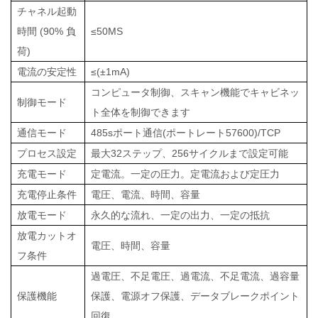
チャネル起動
時間 (90% 負
≤50MS
荷)
電流の安定性
≤(±1mA)
コンピュータ制御、スキャン機能でキャビネッ
制御モード
ト全体を制御できます
通信モード
485sポート通信(ポートレート57600)/TCP
プロセス設定
最大32ステップ、256サイクルまで設定可能
充電モード
定電流。一定の圧力。定電流および定圧力
充電停止条件
電圧、電流、時間、容量
放電モード
永久的な流れ、一定の出力、一定の抵抗
放電カットオ
電圧、時間、容量
フ条件
過電圧、不足電圧、過電流、不足電流、過容量
保護機能
保護、電源オフ保護、データブレークポイント
回復