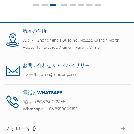
効率、平均電圧、中央電圧などのデータを自動的に
計算し、データ曲線とサイクル図を提供できます。
テキストを出力できます。 Excel、word、または
MDB データベース形式のファイル。
我々の住所
703, 7F, Zhonghengji Building, No.223, Qishan North
Road, Huli District, Xiamen, Fujian, China
お問い合わせ＆アドバイザリー
Eメール :
allen@xmacey.com
電話とWHATSAPP
電話 :
+8618950009155
Whatsapp :
+8618950009155
フォローする