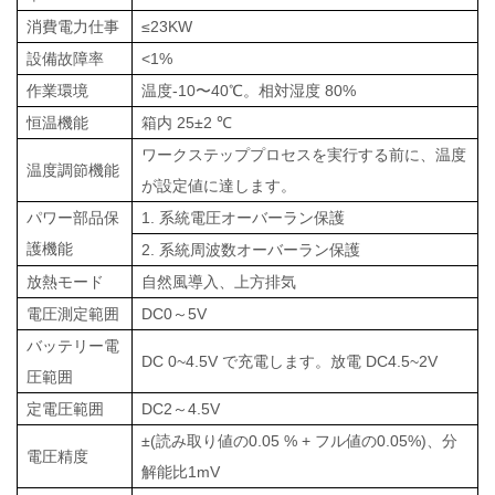
消費電力仕事
≤23KW
設備故障率
<1%
作業環境
温度-10〜40℃。
相対湿度 80%
恒温機能
箱内 25±2
℃
ワークステッププロセスを実行する前に、温度
温度調節機能
が設定値に達します。
パワー部品保
1. 系統電圧オーバーラン保護
護機能
2. 系統周波数オーバーラン保護
放熱モード
自然風導入、上方排気
電圧測定範囲
DC0～5V
バッテリー電
DC 0~4.5V で充電します。放電 DC4.5~2V
圧範囲
定電圧範囲
DC2～4.5V
±(読み取り値の0.05
%
+ フル値の0.05%)、分
電圧精度
解能比1mV