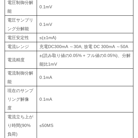
電圧制御分解
0.1mV
能
電圧サンプリ
0.1mV
ング分解能
電圧安定性
≤(±1mA)
電流レンジ
充電DC300mA
～
30A; 放電 DC 300mA
～
50A
±(読み取り値の0.05% + フル値の0.05%)、分解
電流精度
能比1mV
電流
制御分解
0.1mA
能
現在の
サンプ
リング解像
0.1mA
度
電流立ち上が
り時間(90%
≤50MS
負荷)