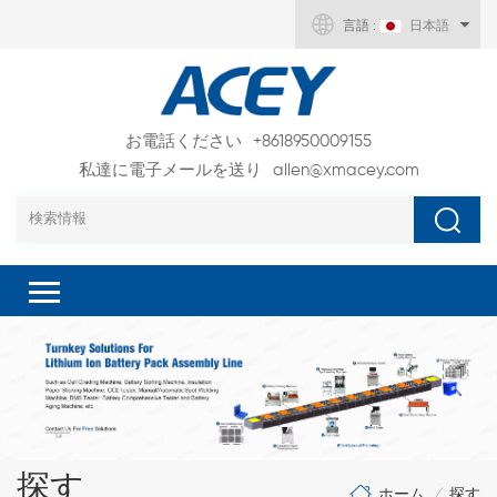
言語 :
日本語
お電話ください
+8618950009155
私達に電子メールを送り
allen@xmacey.com
探す
ホーム
探す
/