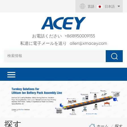
言語 :
日本語
お電話ください
+8618950009155
私達に電子メールを送り
allen@xmacey.com
探す
ホーム
探す
/