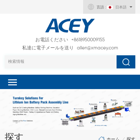
言語 :
日本語
お電話ください
+8618950009155
私達に電子メールを送り
allen@xmacey.com
探す
ホーム
探す
/