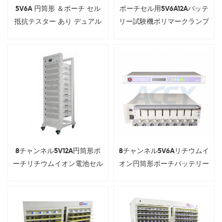
5V6A 円筒形 ＆ポーチ セル
ポーチセル用5V6A12Aバッテ
抵抗テスター あり デュアル
リー試験機ポリマークランプ
テスト範囲
8チャンネル5V12A円筒形ポ
8チャンネル5V6Aリチウムイ
ーチリチウムイオン電池セル
オン円筒形ポーチバッテリー
容量チェッカー、3C電話電
セル容量アナライザー3CIR
圧IRテスト用
電圧試験システム