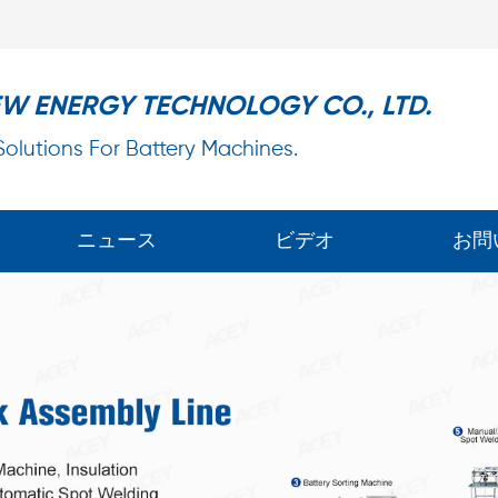
EW ENERGY TECHNOLOGY CO., LTD.
 Solutions For Battery Machines.
ニュース
ビデオ
お問