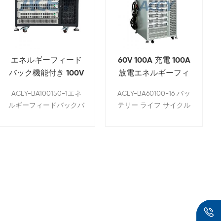
エネルギーフィード
60V 100A 充電 100A
バック機能付き 100V
放電エネルギーフィ
150A バッテリーパッ
ードバックバッテリ
ACEY-BA100150-1エネ
ACEY-BA60100-16 バッ
ク充電放電試験装置
ーパックテスター
ルギーフィードバックバ
テリー ライフ サイクル
ッテリー充電放電テスト
テスターは、掃除機、電
装置は、バッテリーパッ
動工具、スクーター、バ
クのサイクル寿命、容
ッテリー メーカーのバ
量、充電/放電特性、温
ッテリー モジュールの
度特性、およびパワーダ
充放電エージング テス
ウンデータ保護機能をテ
トに使用できます。
ストするために使用され
ます。