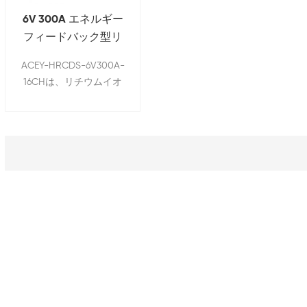
ーションが決まります。
6V 300A エネルギー
フィードバック型リ
チウムイオン電池サ
ACEY-HRCDS-6V300A-
イクル試験機
16CHは、リチウムイオ
ン電池、鉛蓄電池、カド
ミウムニッケル電池、ニ
ッケル水素電池などのサ
イクル寿命試験と品質管
理に使用されます。サイ
クル寿命、容量、充放電
特性、充電保持率、充放
電効率、過充電・過放電
耐性、パルス試験、およ
び動作条件試験など、
様々な試験に対応してい
ます。